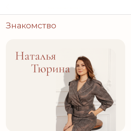
Блог Натальи Тюриной
Знакомство