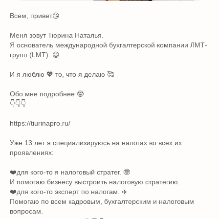
Всем, привет😘
Меня зовут Тюрина Наталья.
Я основатель международной бухгалтерской компании ЛМТ-
групп (LMT). 😀
И я люблю 💖 то, что я делаю 🥰
Обо мне подробнее 🤓
👇👇👇
https://tiurinapro.ru/
Уже 13 лет я специализируюсь на налогах во всех их
проявлениях:
❤️для кого-то я налоговый стратег. 🤓
И помогаю бизнесу выстроить налоговую стратегию.
❤️для кого-то эксперт по налогам. ✈️
Помогаю по всем кадровым, бухгалтерским и налоговым
вопросам.