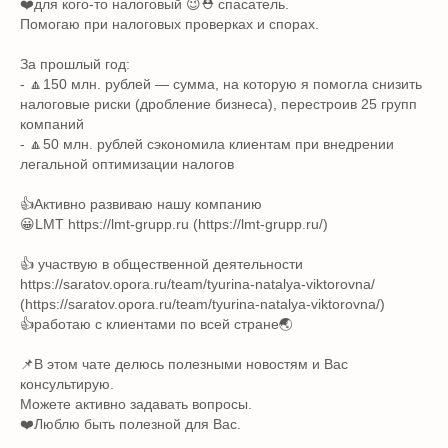
❤️для кого-то налоговый 😉⛑️ спасатель.
Помогаю при налоговых проверках и спорах.
За прошлый год:
- 🔼150 млн. рублей — сумма, на которую я помогла снизить
налоговые риски (дробление бизнеса), перестроив 25 групп
компаний
- 🔼50 млн. рублей сэкономила клиентам при внедрении
легальной оптимизации налогов
👍Активно развиваю нашу компанию
😀LMT https://lmt-grupp.ru (https://lmt-grupp.ru/)
👍 участвую в общественной деятельности
https://saratov.opora.ru/team/tyurina-natalya-viktorovna/
(https://saratov.opora.ru/team/tyurina-natalya-viktorovna/)
👍работаю с клиентами по всей стране🌏
📌В этом чате делюсь полезными новостям и Вас
консультирую.
Можете активно задавать вопросы.
❤️Люблю быть полезной для Вас.